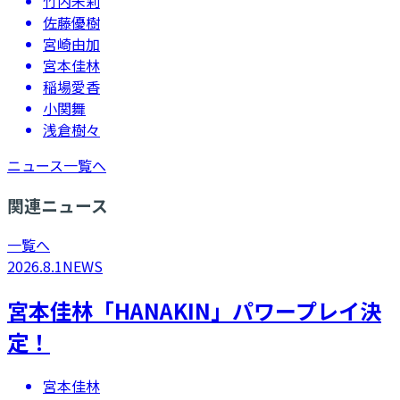
竹内朱莉
佐藤優樹
宮崎由加
宮本佳林
稲場愛香
小関舞
浅倉樹々
ニュース一覧へ
関連ニュース
一覧へ
2026.8.1
NEWS
宮本佳林「HANAKIN」パワープレイ決
定！
宮本佳林