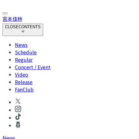
宮本佳林
CLOSE
CONTENTS
News
Schedule
Regular
Concert / Event
Video
Release
FanClub
News