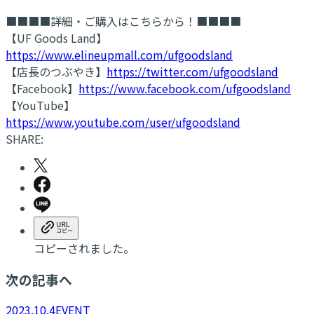
■■■■詳細・ご購入はこちらから！■■■■
【UF Goods Land】
https://www.elineupmall.com/ufgoodsland
【店長のつぶやき】
https://twitter.com/ufgoodsland
【Facebook】
https://www.facebook.com/ufgoodsland
【YouTube】
https://www.youtube.com/user/ufgoodsland
SHARE:
コピーされました。
次の記事へ
2023.10.4
EVENT