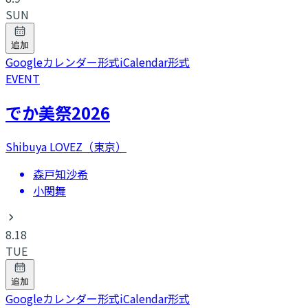
SUN
追加
Googleカレンダー形式
iCalendar形式
EVENT
でか美祭2026
Shibuya LOVEZ（東京）
森戸知沙希
小関舞
8.18
TUE
追加
Googleカレンダー形式
iCalendar形式