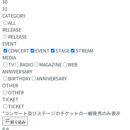
30
31
CATEGORY
ALL
RELEASE
RELEASE
EVENT
CONCERT
EVENT
STAGE
STREAM
MEDIA
TV
RADIO
MAGAZINE
WEB
ANNIVERSARY
BIRTHDAY
ANNIVERSARY
OTHER
OTHER
TICKET
TICKET
*コンサート及びステージのチケットの一般発売のみ表示
絞り込み
8.9