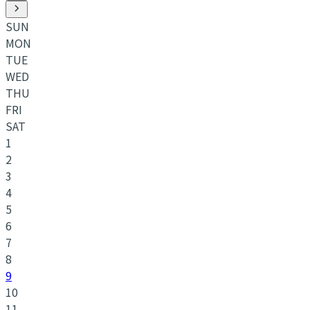
SUN
MON
TUE
WED
THU
FRI
SAT
1
2
3
4
5
6
7
8
9
10
11