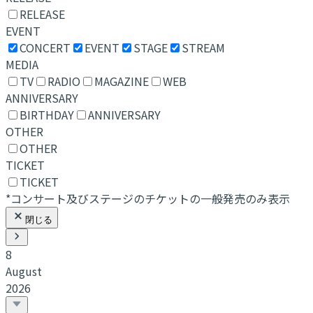
RELEASE
EVENT
CONCERT
EVENT
STAGE
STREAM
MEDIA
TV
RADIO
MAGAZINE
WEB
ANNIVERSARY
BIRTHDAY
ANNIVERSARY
OTHER
OTHER
TICKET
TICKET
*コンサート及びステージのチケットの一般発売のみ表示
閉じる
8
August
2026