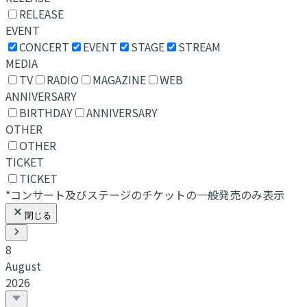
RELEASE
EVENT
CONCERT
EVENT
STAGE
STREAM
MEDIA
TV
RADIO
MAGAZINE
WEB
ANNIVERSARY
BIRTHDAY
ANNIVERSARY
OTHER
OTHER
TICKET
TICKET
*コンサート及びステージのチケットの一般発売のみ表示
閉じる
8
August
2026