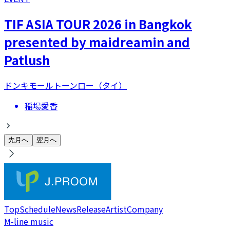
TIF ASIA TOUR 2026 in Bangkok
presented by maidreamin and
Patlush
ドンキモールトーンロー（タイ）
稲場愛香
先月へ
翌月へ
Top
Schedule
News
Release
Artist
Company
M-line music