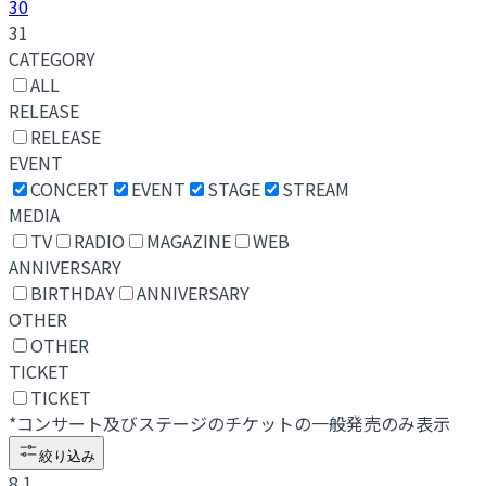
30
31
CATEGORY
ALL
RELEASE
RELEASE
EVENT
CONCERT
EVENT
STAGE
STREAM
MEDIA
TV
RADIO
MAGAZINE
WEB
ANNIVERSARY
BIRTHDAY
ANNIVERSARY
OTHER
OTHER
TICKET
TICKET
*コンサート及びステージのチケットの一般発売のみ表示
絞り込み
8.1