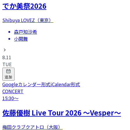
でか美祭2026
Shibuya LOVEZ（東京）
森戸知沙希
小関舞
8.11
TUE
追加
Googleカレンダー形式
iCalendar形式
CONCERT
15:30
〜
​佐藤優樹 Live Tour 2026 〜Vesper〜
梅田クラブクアトロ（大阪）