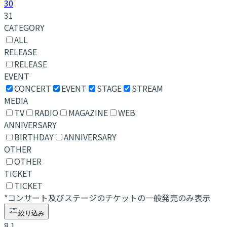
30
31
CATEGORY
ALL
RELEASE
RELEASE
EVENT
CONCERT
EVENT
STAGE
STREAM
MEDIA
TV
RADIO
MAGAZINE
WEB
ANNIVERSARY
BIRTHDAY
ANNIVERSARY
OTHER
OTHER
TICKET
TICKET
*コンサート及びステージのチケットの一般発売のみ表示
絞り込み
8.1