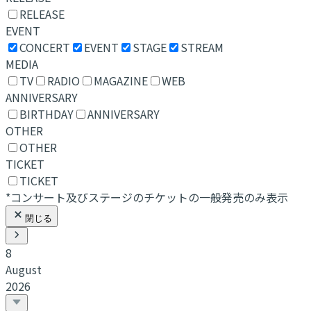
RELEASE
EVENT
CONCERT
EVENT
STAGE
STREAM
MEDIA
TV
RADIO
MAGAZINE
WEB
ANNIVERSARY
BIRTHDAY
ANNIVERSARY
OTHER
OTHER
TICKET
TICKET
*コンサート及びステージのチケットの一般発売のみ表示
閉じる
8
August
2026