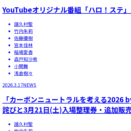
YouTubeオリジナル番組「ハロ！ステ」「
譜久村聖
竹内朱莉
佐藤優樹
宮本佳林
稲場愛香
森戸知沙希
小関舞
浅倉樹々
2026.3.17
NEWS
「カーボンニュートラルを考える2026 by
詫びと3月21日(土)入場整理券・追加販
譜久村聖
竹内朱莉