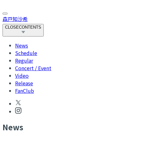
森戸知沙希
CLOSE
CONTENTS
News
Schedule
Regular
Concert / Event
Video
Release
FanClub
N
ews