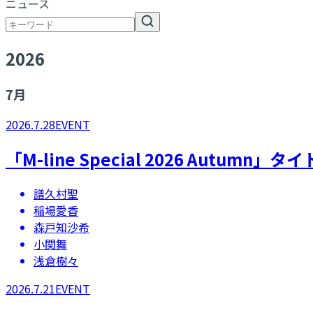
ニュース
2026
7
月
2026.7.28
EVENT
「M-line Special 2026 Autumn」
譜久村聖
稲場愛香
森戸知沙希
小関舞
浅倉樹々
2026.7.21
EVENT