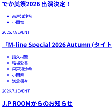
でか美祭2026 出演決定！
森戸知沙希
小関舞
2026.7.8
EVENT
「M-line Special 2026 Autumn 
譜久村聖
稲場愛香
森戸知沙希
小関舞
浅倉樹々
2026.7.1
EVENT
J.P ROOMからのお知らせ