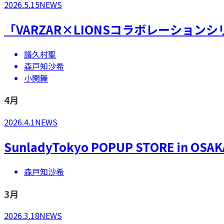
2026.5.15
NEWS
「VARZAR×LIONSコラボレーショ
譜久村聖
森戸知沙希
小関舞
4
月
2026.4.1
NEWS
SunladyTokyo POPUP STORE in OSAK
森戸知沙希
3
月
2026.3.18
NEWS