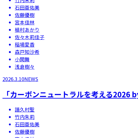
石田亜佑美
佐藤優樹
宮本佳林
植村あかり
佐々木莉佳子
稲場愛香
森戸知沙希
小関舞
浅倉樹々
2026.3.10
NEWS
「カーボンニュートラルを考える2026 by 
譜久村聖
竹内朱莉
石田亜佑美
佐藤優樹