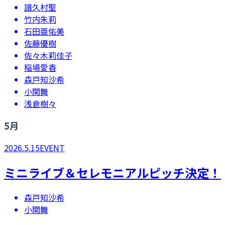
譜久村聖
竹内朱莉
石田亜佑美
佐藤優樹
佐々木莉佳子
稲場愛香
森戸知沙希
小関舞
浅倉樹々
5
月
2026.5.15
EVENT
ミニライブ＆セレモニアルピッチ決定！
森戸知沙希
小関舞