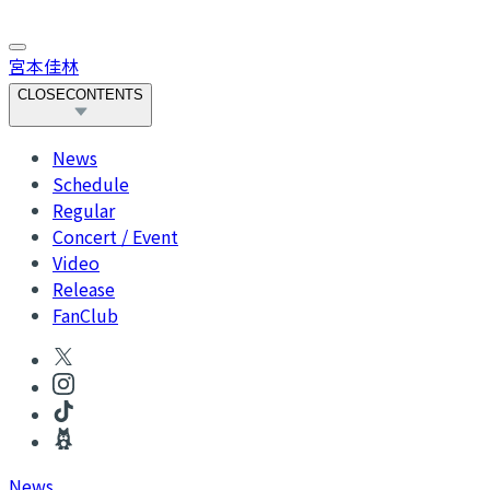
宮本佳林
CLOSE
CONTENTS
News
Schedule
Regular
Concert / Event
Video
Release
FanClub
News