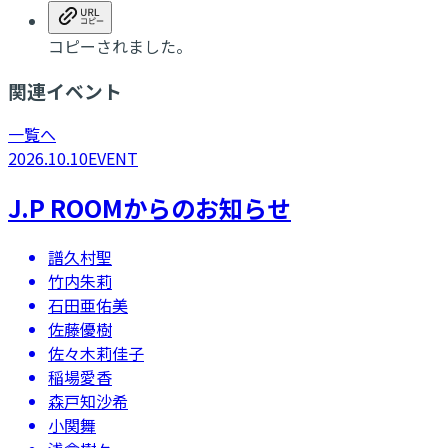
コピーされました。
関連イベント
一覧へ
2026.10.10
EVENT
J.P ROOMからのお知らせ
譜久村聖
竹内朱莉
石田亜佑美
佐藤優樹
佐々木莉佳子
稲場愛香
森戸知沙希
小関舞