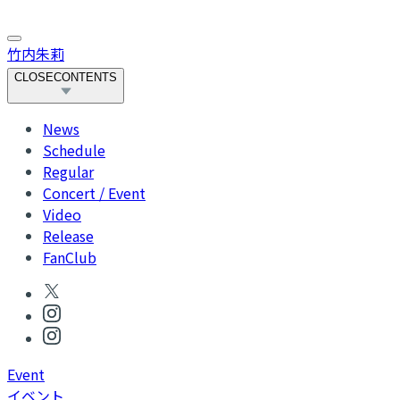
竹内朱莉
CLOSE
CONTENTS
News
Schedule
Regular
Concert / Event
Video
Release
FanClub
Event
イベント