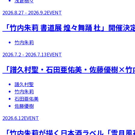
浅倉樹々
2026.8.27 - 2026.9.2
EVENT
「竹内朱莉 書道展 煌々舞踊 杜」開催決
竹内朱莉
2026.7.2 - 2026.7.13
EVENT
「譜久村聖・石田亜佑美・佐藤優樹×竹内
譜久村聖
竹内朱莉
石田亜佑美
佐藤優樹
2026.6.12
EVENT
「竹内朱莉が描く日本酒ラベル「雪月風