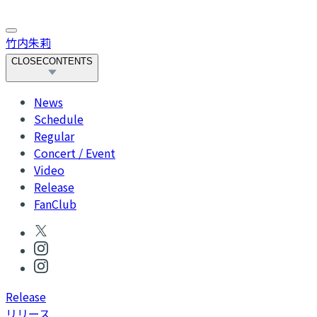
竹内朱莉
CLOSE
CONTENTS
News
Schedule
Regular
Concert / Event
Video
Release
FanClub
R
elease
リリース