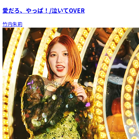
愛だろ、やっぱ！/泣いてOVER
竹内朱莉