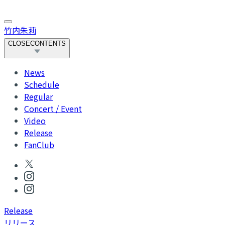
竹内朱莉
CLOSE
CONTENTS
News
Schedule
Regular
Concert / Event
Video
Release
FanClub
R
elease
リリース