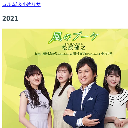
ュルム)＆小片リサ
2021