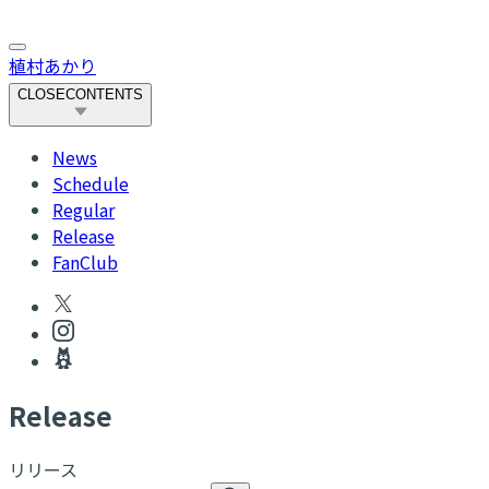
植村あかり
CLOSE
CONTENTS
News
Schedule
Regular
Release
FanClub
R
elease
リリース