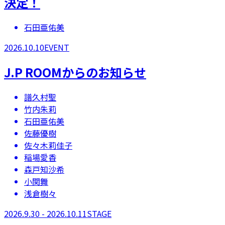
決定！
石田亜佑美
2026.10.10
EVENT
J.P ROOMからのお知らせ
譜久村聖
竹内朱莉
石田亜佑美
佐藤優樹
佐々木莉佳子
稲場愛香
森戸知沙希
小関舞
浅倉樹々
2026.9.30 - 2026.10.11
STAGE