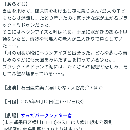
【あらすじ】
自由を求めて、孤児院を抜け出し筏に乗り込んだ3人の子ど
もたちは漂流し、たどり着いたのは真っ黒な泥が広がるブラ
ック・ミドゥンだった。
そこにはヘヴンアイズと呼ばれる、手足に水かきのある不思
議な少女と、奇妙な管理人の老人が二人きりで暮らしてい
た……。
「月の明るい晩にヘヴンアイズと出会った。どんな悲しみ苦
しみのなかにも天国をみいだす目を持っている少女。」
ブラック・ミドゥンの泥には、たくさんの秘密と悲しみ、そ
して希望が埋まっている……。
【出演】
石田亜佑美 / 湯川ひな / 大谷亮介 / ほか
【日程】
2025年9月12日(金)～17日(水)
【劇場】
すみだパークシアター倉
(東京都墨田区横川1-1-10)※入口は大横川親水公園側
JR総武線 錦糸町駅(北口)より徒歩15分