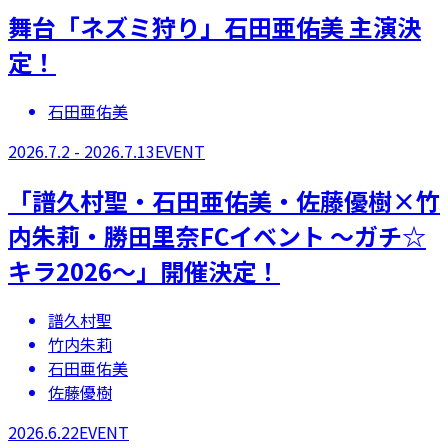
舞台「ネズミ狩り」石田亜佑美 主演決
定！
石田亜佑美
2026.7.2 - 2026.7.13
EVENT
「譜久村聖・石田亜佑美・佐藤優樹×竹
内朱莉・勝田里奈FCイベント ～ガチ☆
キラ2026～」開催決定！
譜久村聖
竹内朱莉
石田亜佑美
佐藤優樹
2026.6.22
EVENT