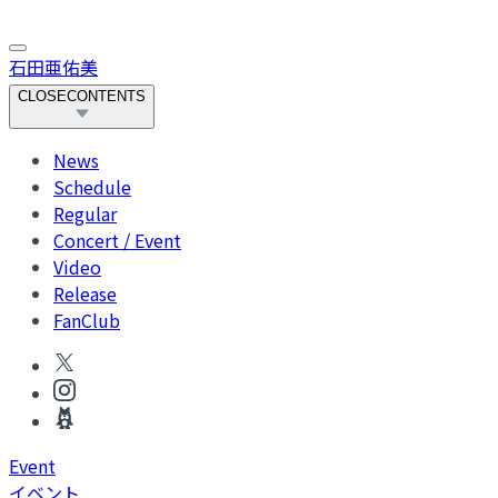
石田亜佑美
CLOSE
CONTENTS
News
Schedule
Regular
Concert / Event
Video
Release
FanClub
Event
イベント