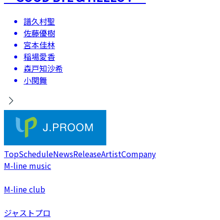
譜久村聖
佐藤優樹
宮本佳林
稲場愛香
森戸知沙希
小関舞
Top
Schedule
News
Release
Artist
Company
M-line music
M-line club
ジャストプロ