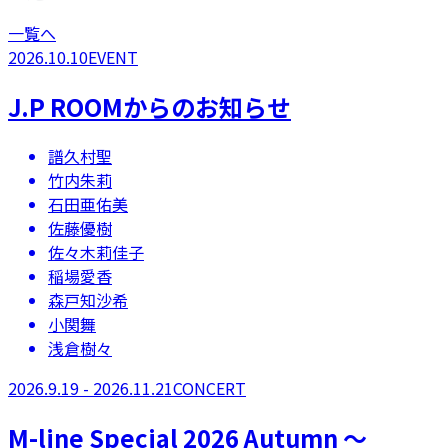
一覧へ
2026.10.10
EVENT
J.P ROOMからのお知らせ
譜久村聖
竹内朱莉
石田亜佑美
佐藤優樹
佐々木莉佳子
稲場愛香
森戸知沙希
小関舞
浅倉樹々
2026.9.19 - 2026.11.21
CONCERT
M-line Special 2026 Autumn 〜