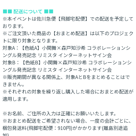
■■ 配送について ■■
※本イベントは佐川急便【飛脚宅配便】での配送を予定して
おります。
※ご注文頂いた商品の【おまとめ配送】は以下のプロジェク
トに限り対象となります。
対象A：【色紙A】小関舞×森戸知沙希 コラボレーションシ
ングル発売記念 リミスタ インターネットサイン会
対象B：【色紙B】小関舞×森戸知沙希 コラボレーションシ
ングル発売記念 リミスタ インターネットサイン会
※販売期間が異なる関係上、対象AとBをまとめることはで
きません。
※それぞれの対象を繰り返し購入した場合におまとめ配送が
適用します。
※お名前、ご住所の入力は正確にお願いいたします。
※おまとめ配送をご希望されない場合、一度の会計ごとに、
梱包発送料(飛脚宅配便：910円)がかかります(離島別途追
加)。