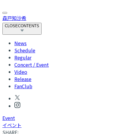
森戸知沙希
CLOSE
CONTENTS
News
Schedule
Regular
Concert / Event
Video
Release
FanClub
Event
イベント
SHARE: