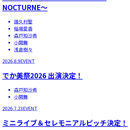
NOCTURNE〜
譜久村聖
稲場愛香
森戸知沙希
小関舞
浅倉樹々
2026.8.9
EVENT
でか美祭2026 出演決定！
森戸知沙希
小関舞
2026.7.23
EVENT
ミニライブ＆セレモニアルピッチ決定！