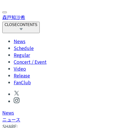
森戸知沙希
CLOSE
CONTENTS
News
Schedule
Regular
Concert / Event
Video
Release
FanClub
News
ニュース
SHARE: