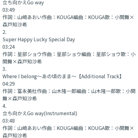
立ち向かえGo way
03:49
作詞：
山崎あおい
作曲：
KOUGA
編曲：
KOUGA
歌：
小関舞×
森戸知沙希
2
.
Super Happy Lucky Special Day
03:24
作詞：
星部ショウ
作曲：
星部ショウ
編曲：
星部ショウ
歌：
小
関舞×森戸知沙希
3
.
Where I belong～あの頃のまま～
【Additional Track】
04:29
作詞：
富永美杜
作曲：
山木隆一郎
編曲：
山木隆一郎
歌：
小関
舞×森戸知沙希
4
.
立ち向かえGo way
(Instrumental)
03:48
作詞：
山崎あおい
作曲：
KOUGA
編曲：
KOUGA
歌：
小関舞×
森戸知沙希