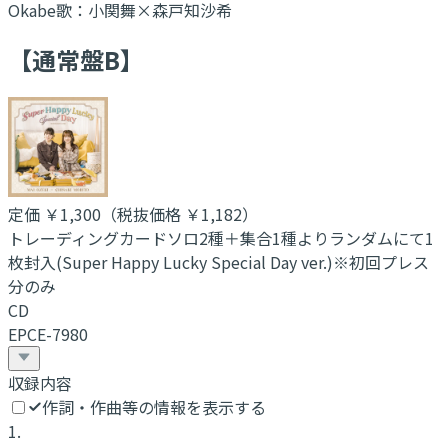
Okabe
歌：
小関舞×森戸知沙希
【通常盤B】
定価
￥1,300
（税抜価格 ￥1,182
）
トレーディングカードソロ2種＋集合1種よりランダムにて1
枚封入(Super Happy Lucky Special Day ver.)※初回プレス
分のみ
CD
EPCE-7980
収録内容
作詞・作曲等の情報を表示する
1
.