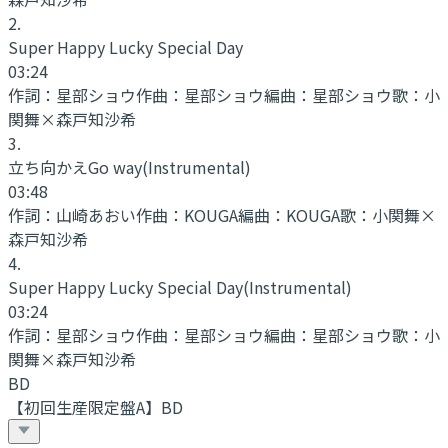
2
.
Super Happy Lucky Special Day
03:24
作詞：
星部ショウ
作曲：
星部ショウ
編曲：
星部ショウ
歌：
小
関舞×森戸知沙希
3
.
立ち向かえGo way
(Instrumental)
03:48
作詞：
山崎あおい
作曲：
KOUGA
編曲：
KOUGA
歌：
小関舞×
森戸知沙希
4
.
Super Happy Lucky Special Day
(Instrumental)
03:24
作詞：
星部ショウ
作曲：
星部ショウ
編曲：
星部ショウ
歌：
小
関舞×森戸知沙希
BD
【初回生産限定盤A】BD