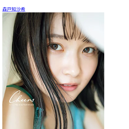
森戸知沙希