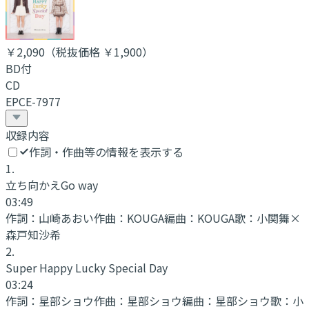
￥2,090
（税抜価格 ￥1,900
）
BD付
CD
EPCE-7977
収録内容
作詞・作曲等の情報を表示する
1
.
立ち向かえGo way
03:49
作詞：
山崎あおい
作曲：
KOUGA
編曲：
KOUGA
歌：
小関舞×
森戸知沙希
2
.
Super Happy Lucky Special Day
03:24
作詞：
星部ショウ
作曲：
星部ショウ
編曲：
星部ショウ
歌：
小