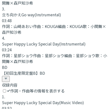
関舞×森戸知沙希
3
.
立ち向かえGo way
(Instrumental)
03:48
作詞：
山崎あおい
作曲：
KOUGA
編曲：
KOUGA
歌：
小関舞×
森戸知沙希
4
.
Super Happy Lucky Special Day
(Instrumental)
03:24
作詞：
星部ショウ
作曲：
星部ショウ
編曲：
星部ショウ
歌：
小
関舞×森戸知沙希
BD
【初回生産限定盤B】BD
収録内容
作詞・作曲等の情報を表示する
1
.
Super Happy Lucky Special Day
(Music Video)
03:52