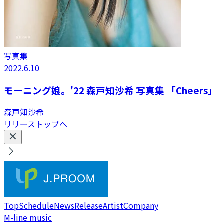
写真集
2022.6.10
モーニング娘。'22 森戸知沙希 写真集 「Cheers」
森戸知沙希
リリーストップへ
Top
Schedule
News
Release
Artist
Company
M-line music