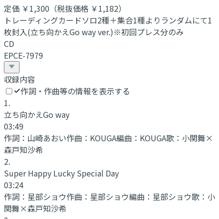
定価
￥1,300
（税抜価格 ￥1,182
）
トレーディングカードソロ2種＋集合1種よりランダムにて1
枚封入(立ち向かえGo way ver.)※初回プレス分のみ
CD
EPCE-7979
収録内容
作詞・作曲等の情報を表示する
1
.
立ち向かえGo way
03:49
作詞：
山崎あおい
作曲：
KOUGA
編曲：
KOUGA
歌：
小関舞×
森戸知沙希
2
.
Super Happy Lucky Special Day
03:24
作詞：
星部ショウ
作曲：
星部ショウ
編曲：
星部ショウ
歌：
小
関舞×森戸知沙希