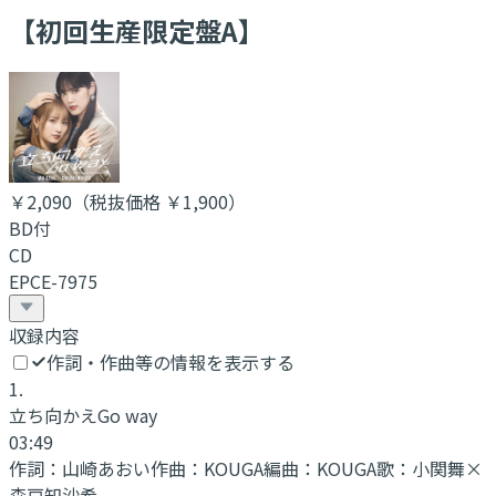
【初回生産限定盤A】
￥2,090
（税抜価格 ￥1,900
）
BD付
CD
EPCE-7975
収録内容
作詞・作曲等の情報を表示する
1
.
立ち向かえGo way
03:49
作詞：
山崎あおい
作曲：
KOUGA
編曲：
KOUGA
歌：
小関舞×
森戸知沙希