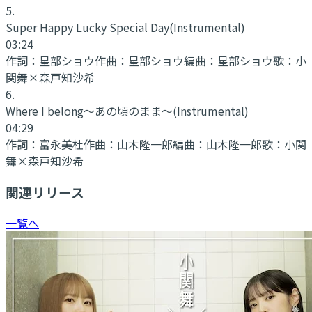
5
.
Super Happy Lucky Special Day
(Instrumental)
03:24
作詞：
星部ショウ
作曲：
星部ショウ
編曲：
星部ショウ
歌：
小
関舞×森戸知沙希
6
.
Where I belong～あの頃のまま～
(Instrumental)
04:29
作詞：
富永美杜
作曲：
山木隆一郎
編曲：
山木隆一郎
歌：
小関
舞×森戸知沙希
関連リリース
一覧へ