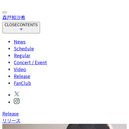
森戸知沙希
CLOSE
CONTENTS
News
Schedule
Regular
Concert / Event
Video
Release
FanClub
R
elease
リリース