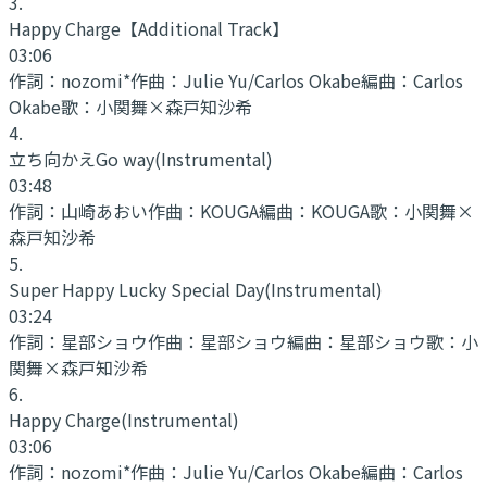
3
.
Happy Charge
【Additional Track】
03:06
作詞：
nozomi*
作曲：
Julie Yu/Carlos Okabe
編曲：
Carlos
Okabe
歌：
小関舞×森戸知沙希
4
.
立ち向かえGo way
(Instrumental)
03:48
作詞：
山崎あおい
作曲：
KOUGA
編曲：
KOUGA
歌：
小関舞×
森戸知沙希
5
.
Super Happy Lucky Special Day
(Instrumental)
03:24
作詞：
星部ショウ
作曲：
星部ショウ
編曲：
星部ショウ
歌：
小
関舞×森戸知沙希
6
.
Happy Charge
(Instrumental)
03:06
作詞：
nozomi*
作曲：
Julie Yu/Carlos Okabe
編曲：
Carlos