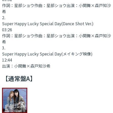
作詞：
星部ショウ
作曲：
星部ショウ
出演：
小関舞×森戸知沙
希
2
.
Super Happy Lucky Special Day
(Dance Shot Ver.)
03:26
作詞：
星部ショウ
作曲：
星部ショウ
出演：
小関舞×森戸知沙
希
3
.
Super Happy Lucky Special Day
(メイキング映像)
12:44
出演：
小関舞×森戸知沙希
【通常盤A】