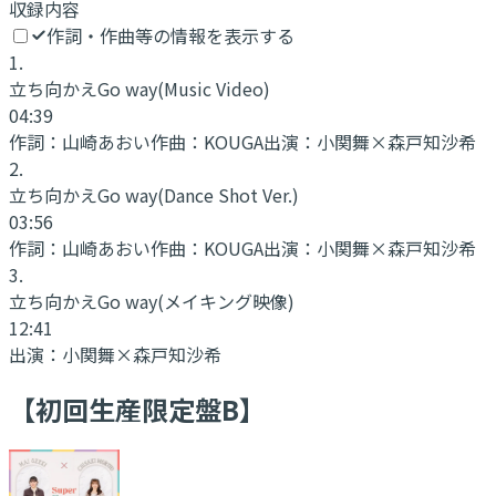
収録内容
作詞・作曲等の情報を表示する
1
.
立ち向かえGo way
(Music Video)
04:39
作詞：
山崎あおい
作曲：
KOUGA
出演：
小関舞×森戸知沙希
2
.
立ち向かえGo way
(Dance Shot Ver.)
03:56
作詞：
山崎あおい
作曲：
KOUGA
出演：
小関舞×森戸知沙希
3
.
立ち向かえGo way
(メイキング映像)
12:41
出演：
小関舞×森戸知沙希
【初回生産限定盤B】