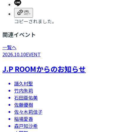
コピーされました。
関連イベント
一覧へ
2026.10.10
EVENT
J.P ROOMからのお知らせ
譜久村聖
竹内朱莉
石田亜佑美
佐藤優樹
佐々木莉佳子
稲場愛香
森戸知沙希