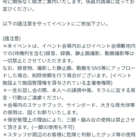
号に関係なく順次ご案内いたします。係員の誘導に従ってお
並びください。
以下の諸注意を守ってイベントにご参加下さい。
(諸注意)
＊本イベントは、イベント会場内およびイベント会場敷地内
での(待機列を含む)録音、録画、静止画撮影、動画撮影等は
一切禁止とさせていただきます。
なお、録音物、撮影した静止画、動画をSNS等にアップロー
ドした場合、削除依頼を行う場合がございます。(イベント
施設より施設管理権を貸与されている主催者権限)
＊一言お話し会の際、本人への誹謗中傷、モラルに反する発
言・行動はご遠慮ください。
＊会場内のスケッチブック、サインボード、大きな発光体等
の使用は、固くお断りいたします。
＊保安管理上の理由により、三脚・踏み台の使用は禁止させ
て頂きます。(一脚の使用も不可)
＊スタッフが周辺のお客様に危険と判断したグッズ等の使用