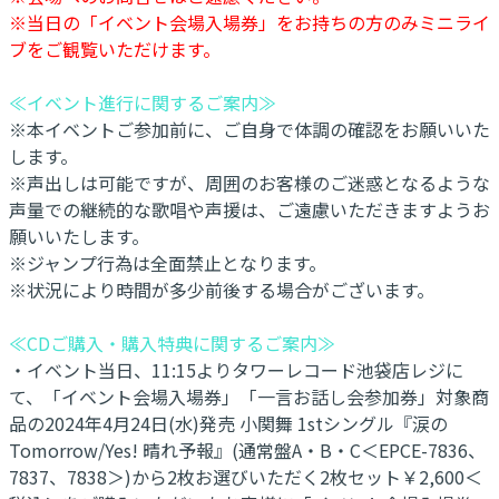
※当日の「イベント会場入場券」をお持ちの方のみミニライ
ブをご観覧いただけます。
≪イベント進行に関するご案内≫
※本イベントご参加前に、ご自身で体調の確認をお願いいた
します。
※声出しは可能ですが、周囲のお客様のご迷惑となるような
声量での継続的な歌唱や声援は、ご遠慮いただきますようお
願いいたします。
※ジャンプ行為は全面禁止となります。
※状況により時間が多少前後する場合がございます。
≪CDご購入・購入特典に関するご案内≫
・イベント当日、11:15よりタワーレコード池袋店レジに
て、「イベント会場入場券」「一言お話し会参加券」対象商
品の2024年4月24日(水)発売 小関舞 1stシングル『涙の
Tomorrow/Yes! 晴れ予報』(通常盤A・B・C＜EPCE-7836、
7837、7838＞)から2枚お選びいただく2枚セット￥2,600＜