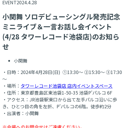
EVENT
2024.4.28
小関舞 ソロデビューシングル発売記念
ミニライブ＆一言お話し会イベント
(4/28 タワーレコード池袋店)のお知ら
せ
小関舞
・日時：2024年4月28日(日) ①13:30～ ➁15:30～ ③17:30
～
・場所：
タワーレコード池袋店 店内イベントスペース
・住所：東京都豊島区東池袋1-50-35 池袋P'パルコ 6F
・アクセス：JR池袋駅東口から出て左手パルコ沿いに歩
き、ひとつ目の角を左折、P'パルコの6階。徒歩約2分
・出演者：小関舞
※会場へのお問合せはご遠慮ください。