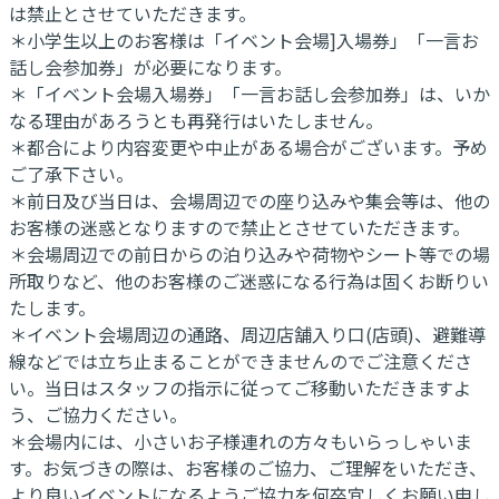
は禁止とさせていただきます。
＊小学生以上のお客様は「イベント会場]入場券」「一言お
話し会参加券」が必要になります。
＊「イベント会場入場券」「一言お話し会参加券」は、いか
なる理由があろうとも再発行はいたしません。
＊都合により内容変更や中止がある場合がございます。予め
ご了承下さい。
＊前日及び当日は、会場周辺での座り込みや集会等は、他の
お客様の迷惑となりますので禁止とさせていただきます。
＊会場周辺での前日からの泊り込みや荷物やシート等での場
所取りなど、他のお客様のご迷惑になる行為は固くお断りい
たします。
＊イベント会場周辺の通路、周辺店舗入り口(店頭)、避難導
線などでは立ち止まることができませんのでご注意くださ
い。当日はスタッフの指示に従ってご移動いただきますよ
う、ご協力ください。
＊会場内には、小さいお子様連れの方々もいらっしゃいま
す。お気づきの際は、お客様のご協力、ご理解をいただき、
より良いイベントになるようご協力を何卒宜しくお願い申し