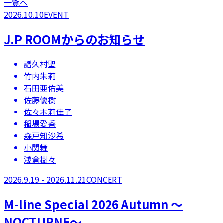
一覧へ
2026.10.10
EVENT
J.P ROOMからのお知らせ
譜久村聖
竹内朱莉
石田亜佑美
佐藤優樹
佐々木莉佳子
稲場愛香
森戸知沙希
小関舞
浅倉樹々
2026.9.19 - 2026.11.21
CONCERT
M-line Special 2026 Autumn 〜
NOCTURNE〜