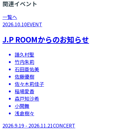
関連イベント
一覧へ
2026.10.10
EVENT
J.P ROOMからのお知らせ
譜久村聖
竹内朱莉
石田亜佑美
佐藤優樹
佐々木莉佳子
稲場愛香
森戸知沙希
小関舞
浅倉樹々
2026.9.19 - 2026.11.21
CONCERT