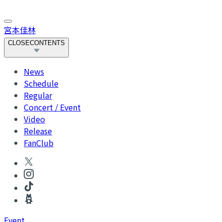
宮本佳林
CLOSE
CONTENTS
News
Schedule
Regular
Concert / Event
Video
Release
FanClub
Event