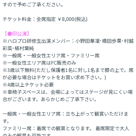
すので予めご了承ください。
チケット料金：全席指定 ￥8,000(税込)
【●印公演】
※ハロプロ研修生出演メンバー：小野田華凜･橋田歩果･村越
彩菜･植村葉純
※一般席・一般女性エリア席・ファミリー席
※一般女性エリア席はFC販売のみ
※3歳以下無料(ただし保護者1名に対し1名まで膝の上で。席
が必要な場合はチケットをお買い求め下さい。)
※4歳以上チケット必要
※車椅子スペースは、会場によってはステージが見にくい場
合がございます。あらかじめご了承下さい。
一般席・一般女性エリア席：立ち上がって観賞いただけま
す。
ファミリー席：着席での観賞となります。 着席限定で大人
のみの観賞も可能です。