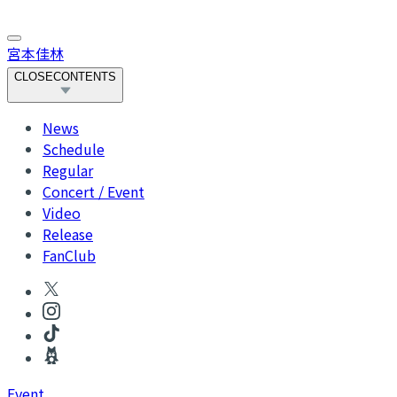
宮本佳林
CLOSE
CONTENTS
News
Schedule
Regular
Concert / Event
Video
Release
FanClub
Event