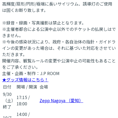
高輝度/扇形/円形/極端に長いサイリウム、誘導灯のご使用
は固くお断り致します。
※録音・録画・写真撮影は禁止となります。
※主催者都合による公演中止以外でのチケットの払戻しはで
きません。
※今後の感染状況により、政府・各自治体の指針・ガイドラ
インの変更があった場合は、それに基づいた対応をさせてい
ただきます。
開催内容、観覧ルールの変更や公演中止の可能性もあること
をご了承ください。
主催・企画・制作：J.P ROOM
★グッズ情報はこちら！
日付
開場
/
開演
会場
9/30
17:15
/
（土）
Zepp Nagoya （愛知）
18:00
終了
14:00
/
10/7