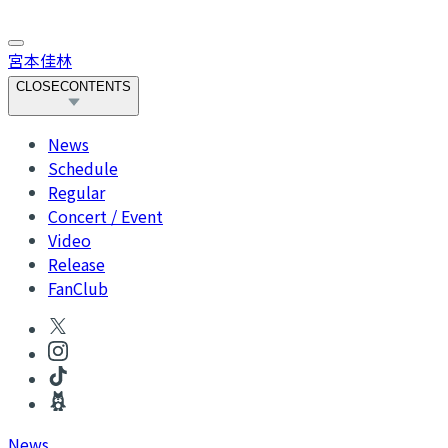
宮本佳林
CLOSE
CONTENTS
News
Schedule
Regular
Concert / Event
Video
Release
FanClub
News