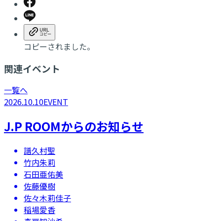
コピーされました。
関連イベント
一覧へ
2026.10.10
EVENT
J.P ROOMからのお知らせ
譜久村聖
竹内朱莉
石田亜佑美
佐藤優樹
佐々木莉佳子
稲場愛香