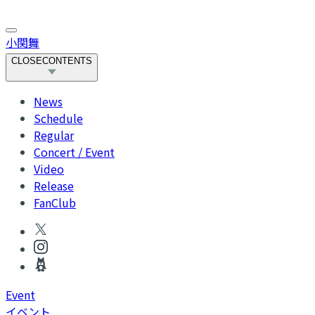
小関舞
CLOSE
CONTENTS
News
Schedule
Regular
Concert / Event
Video
Release
FanClub
Event
イベント