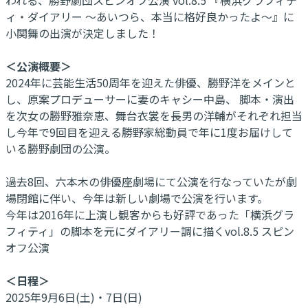
ィ・ダイアリー ～あいつら、本当に格好良かったよ～』に
小関舞の出演が決定しました！
＜公演概要＞
2024年に芸能生活50周年を迎えた俳優、勝野洋をメインと
し、原案プロデューサーに妻のキャシー中島、 脚本・演出
を次女の勝野雅奈恵、舞台衣裳を長男の洋輔がそれぞれ担当
し今年で9回目を迎える勝野家総動員で年に1度お届けして
いる勝野劇団の公演。
過去8回、六本木の俳優座劇場にて公演を行なっていたが劇
場閉館に伴い、今年は新しい劇場で公演を行います。
今年は2016年に上演し観客からも好評であった「横浜グラ
フィティ」の脚本を元にダイアリー調に描くvol.8.5 スピン
オフ公演
＜日程＞
2025年9月6日(土)・7日(日)