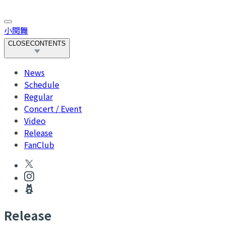
小関舞
CLOSE
CONTENTS
News
Schedule
Regular
Concert / Event
Video
Release
FanClub
R
elease