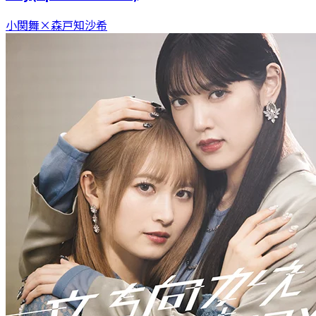
小関舞×森戸知沙希