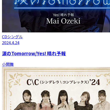
CDシングル
2024.4.24
涙のTomorrow/Yes! 晴れ予報
小関舞