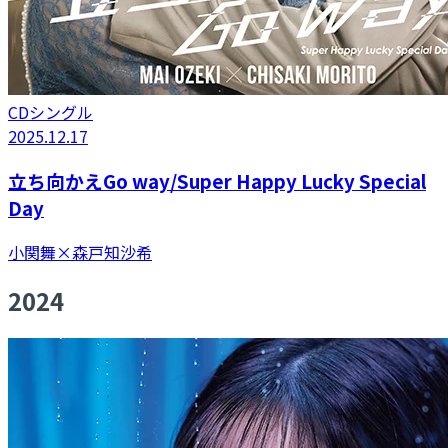
CDシングル
2025.12.17
立ち向かえGo way/Super Happy Lucky Special
Day
小関舞×森戸知沙希
2024