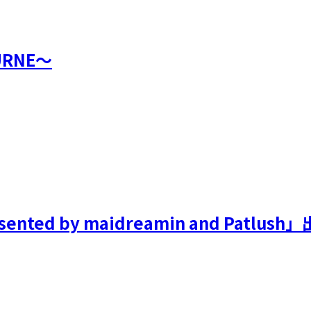
TURNE〜
resented by maidreamin and Patlus