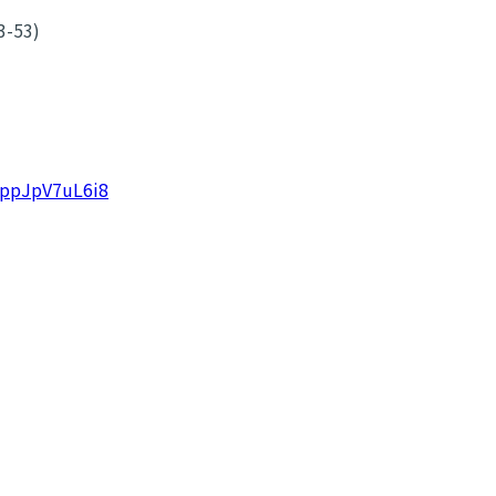
-53)
bppJpV7uL6i8