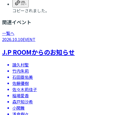
コピーされました。
関連イベント
一覧へ
2026.10.10
EVENT
J.P ROOMからのお知らせ
譜久村聖
竹内朱莉
石田亜佑美
佐藤優樹
佐々木莉佳子
稲場愛香
森戸知沙希
小関舞
浅倉樹々