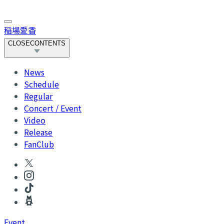
稲場愛香
CLOSE
CONTENTS
News
Schedule
Regular
Concert / Event
Video
Release
FanClub
Event