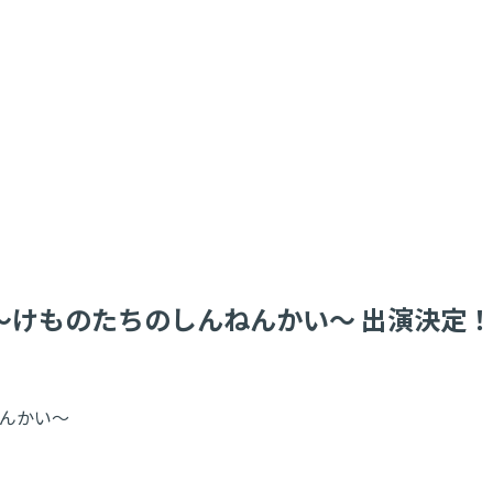
E！～けものたちのしんねんかい～ 出演決定！
ねんかい～