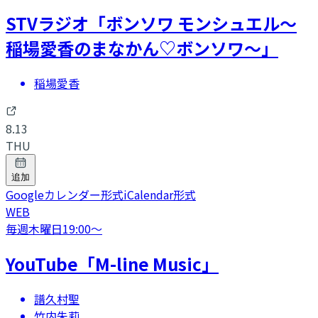
STVラジオ「ボンソワ モンシュエル〜
稲場愛香のまなかん♡ボンソワ〜」
稲場愛香
8.13
THU
追加
Googleカレンダー形式
iCalendar形式
WEB
毎週木曜日
19:00
〜
YouTube「M-line Music」
譜久村聖
竹内朱莉