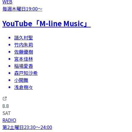
WEB
毎週木曜日
19:00
〜
YouTube「M-line Music」
譜久村聖
竹内朱莉
佐藤優樹
宮本佳林
稲場愛香
森戸知沙希
小関舞
浅倉樹々
8.8
SAT
RADIO
第2土曜日
23:30
〜
24:00