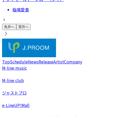
稲場愛香
先月へ
翌月へ
Top
Schedule
News
Release
Artist
Company
M-line music
M-line club
ジャストプロ
e-LineUP!Mall