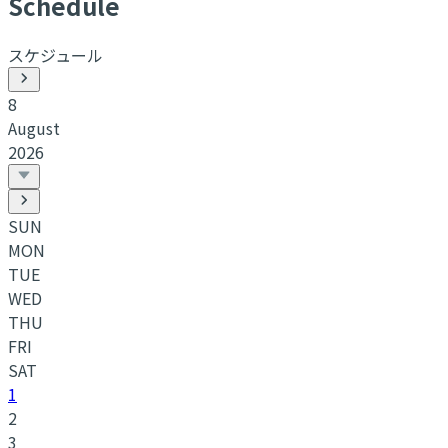
S
chedule
スケジュール
8
August
2026
SUN
MON
TUE
WED
THU
FRI
SAT
1
2
3