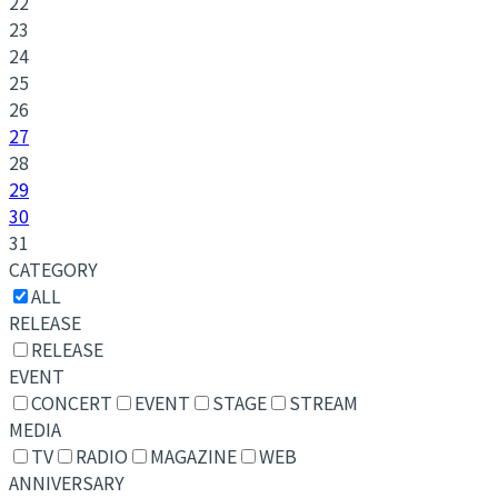
22
23
24
25
26
27
28
29
30
31
CATEGORY
ALL
RELEASE
RELEASE
EVENT
CONCERT
EVENT
STAGE
STREAM
MEDIA
TV
RADIO
MAGAZINE
WEB
ANNIVERSARY