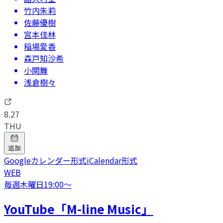
竹内朱莉
佐藤優樹
宮本佳林
稲場愛香
森戸知沙希
小関舞
浅倉樹々
8.27
THU
追加
Googleカレンダー形式
iCalendar形式
WEB
毎週木曜日
19:00
〜
YouTube「M-line Music」