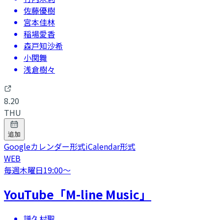
佐藤優樹
宮本佳林
稲場愛香
森戸知沙希
小関舞
浅倉樹々
8.20
THU
追加
Googleカレンダー形式
iCalendar形式
WEB
毎週木曜日
19:00
〜
YouTube「M-line Music」
譜久村聖