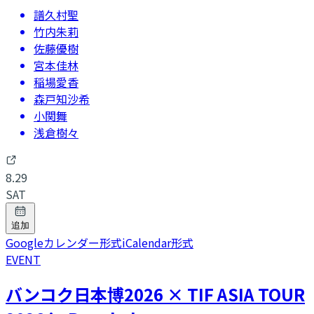
譜久村聖
竹内朱莉
佐藤優樹
宮本佳林
稲場愛香
森戸知沙希
小関舞
浅倉樹々
8.29
SAT
追加
Googleカレンダー形式
iCalendar形式
EVENT
バンコク日本博2026 × TIF ASIA TOUR