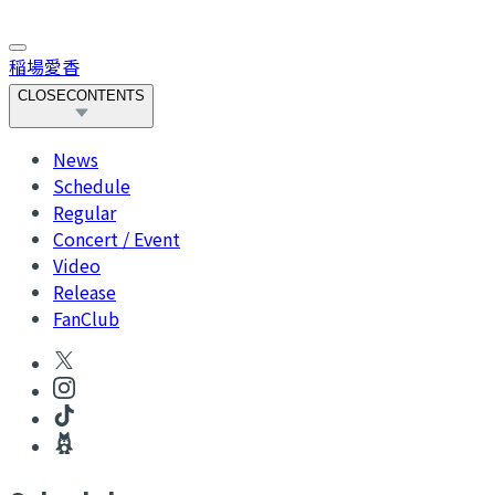
稲場愛香
CLOSE
CONTENTS
News
Schedule
Regular
Concert / Event
Video
Release
FanClub