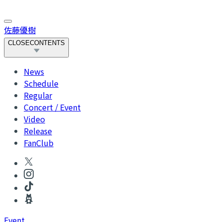
佐藤優樹
CLOSE
CONTENTS
News
Schedule
Regular
Concert / Event
Video
Release
FanClub
Event