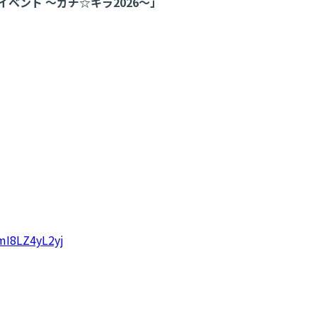
ベント 〜ガチ☆キラ2026〜」
mI8LZ4yL2yj