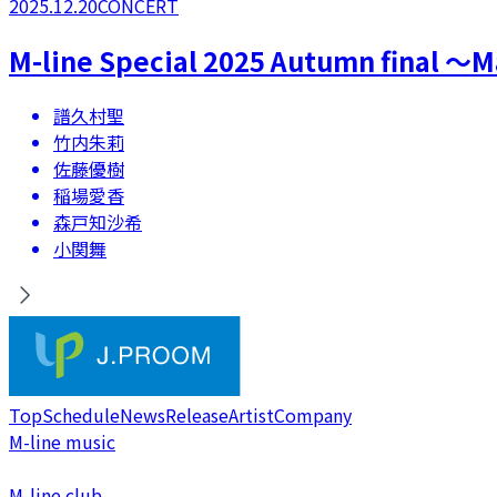
2025.12.20
CONCERT
M-line Special 2025 Autumn final 
譜久村聖
竹内朱莉
佐藤優樹
稲場愛香
森戸知沙希
小関舞
Top
Schedule
News
Release
Artist
Company
M-line music
M-line club