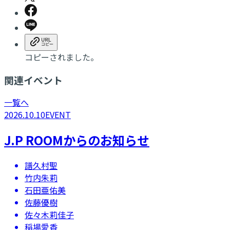
コピーされました。
関連イベント
一覧へ
2026.10.10
EVENT
J.P ROOMからのお知らせ
譜久村聖
竹内朱莉
石田亜佑美
佐藤優樹
佐々木莉佳子
稲場愛香