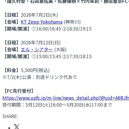
「譜久村聖・石田亜佑美・佐藤優樹×竹内朱莉・勝田里奈FCイ
【日程】
2026年7月2日(木)
【会場】
KT Zepp Yokohama
(神奈川)
【開場/開演】
①16:00/16:45 ②18:30/19:15
【日程】
2026年7月12日(日)
【会場】
エル・シアター
(大阪)
【開場/開演】
①15:00/15:45 ②17:30/18:15
【料金】
5,500円(税込)
※7/2(木)公演：別途ドリンク代あり
【FC先行受付】
https://www.upfc.jp/m-line/news_detail.php?@uid=A6RJf
受付期間：5月12日(火)16:00～5月20日(水)17:00まで
SHARE: