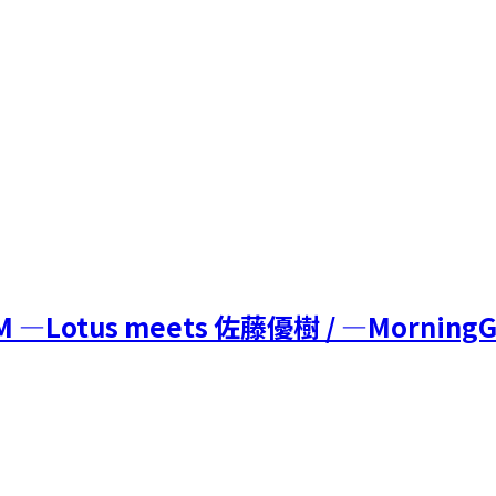
Lotus meets 佐藤優樹 / ―MorningGl