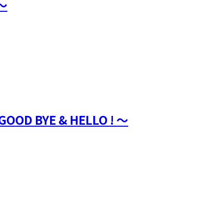
Y〜
～GOOD BYE & HELLO ! ～