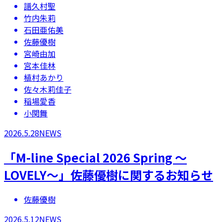
譜久村聖
竹内朱莉
石田亜佑美
佐藤優樹
宮崎由加
宮本佳林
植村あかり
佐々木莉佳子
稲場愛香
小関舞
2026.5.28
NEWS
​「M-line Special 2026 Spring ～
LOVELY～」佐藤優樹に関するお知らせ
佐藤優樹
2026.5.12
NEWS