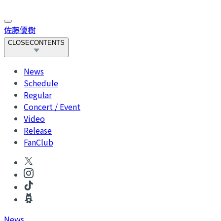
佐藤優樹
CLOSE
CONTENTS
News
Schedule
Regular
Concert / Event
Video
Release
FanClub
News