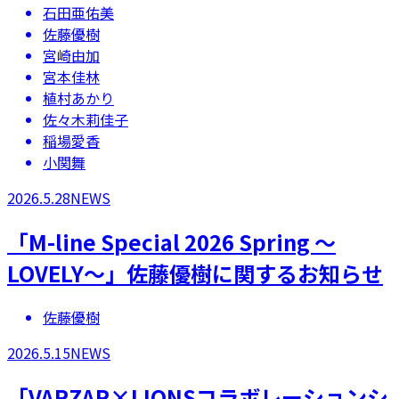
石田亜佑美
佐藤優樹
宮崎由加
宮本佳林
植村あかり
佐々木莉佳子
稲場愛香
小関舞
2026.5.28
NEWS
​「M-line Special 2026 Spring ～
LOVELY～」佐藤優樹に関するお知らせ
佐藤優樹
2026.5.15
NEWS
「VARZAR×LIONSコラボレーションシ