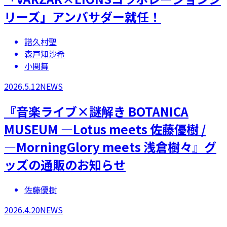
リーズ」アンバサダー就任！
譜久村聖
森戸知沙希
小関舞
2026.5.12
NEWS
『音楽ライブ×謎解き BOTANICA
MUSEUM ―Lotus meets 佐藤優樹 /
―MorningGlory meets 浅倉樹々』グ
ッズの通販のお知らせ
佐藤優樹
2026.4.20
NEWS