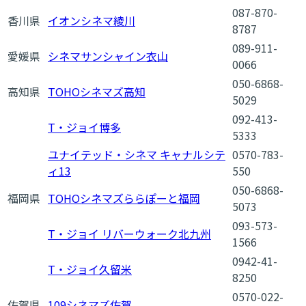
087-870-
香川県
イオンシネマ綾川
8787
089-911-
愛媛県
シネマサンシャイン衣山
0066
050-6868-
高知県
TOHOシネマズ高知
5029
092-413-
T・ジョイ博多
5333
ユナイテッド・シネマ キャナルシテ
0570-783-
ィ13
550
050-6868-
福岡県
TOHOシネマズららぽーと福岡
5073
093-573-
T・ジョイ リバーウォーク北九州
1566
0942-41-
T・ジョイ久留米
8250
0570-022-
佐賀県
109シネマズ佐賀