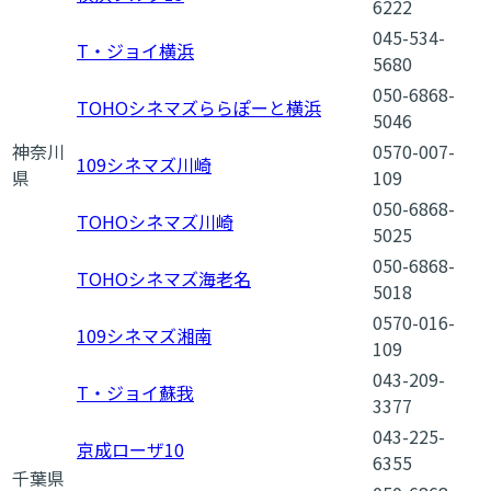
6222
045-534-
T・ジョイ横浜
5680
050-6868-
TOHOシネマズららぽーと横浜
5046
神奈川
0570-007-
109シネマズ川崎
県
109
050-6868-
TOHOシネマズ川崎
5025
050-6868-
TOHOシネマズ海老名
5018
0570-016-
109シネマズ湘南
109
043-209-
T・ジョイ蘇我
3377
043-225-
京成ローザ10
6355
千葉県