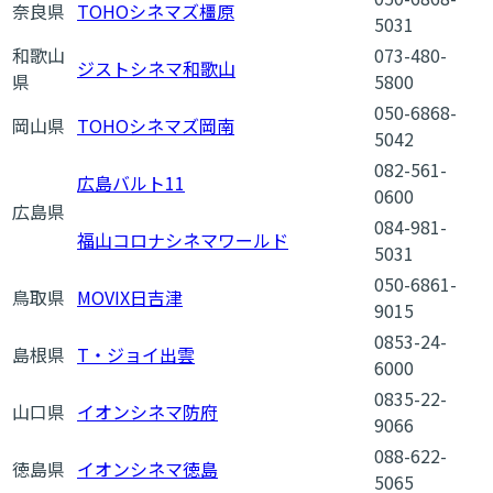
奈良県
TOHOシネマズ橿原
5031
和歌山
073-480-
ジストシネマ和歌山
県
5800
050-6868-
岡山県
TOHOシネマズ岡南
5042
082-561-
広島バルト11
0600
広島県
084-981-
福山コロナシネマワールド
5031
050-6861-
鳥取県
MOVIX日吉津
9015
0853-24-
島根県
T・ジョイ出雲
6000
0835-22-
山口県
イオンシネマ防府
9066
088-622-
徳島県
イオンシネマ徳島
5065