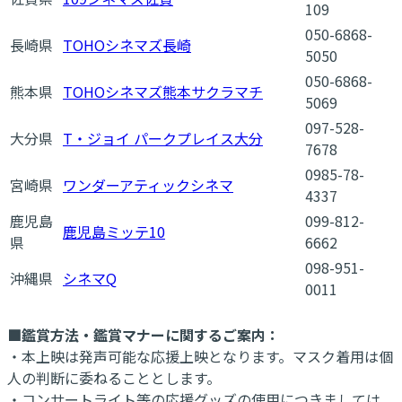
109
050-6868-
長崎県
TOHOシネマズ長崎
5050
050-6868-
熊本県
TOHOシネマズ熊本サクラマチ
5069
097-528-
大分県
T・ジョイ パークプレイス大分
7678
0985-78-
宮崎県
ワンダーアティックシネマ
4337
鹿児島
099-812-
鹿児島ミッテ10
県
6662
098-951-
沖縄県
シネマQ
0011
■鑑賞方法・鑑賞マナーに関するご案内：
・本上映は発声可能な応援上映となります。マスク着用は個
人の判断に委ねることとします。
・コンサートライト等の応援グッズの使用につきましては、