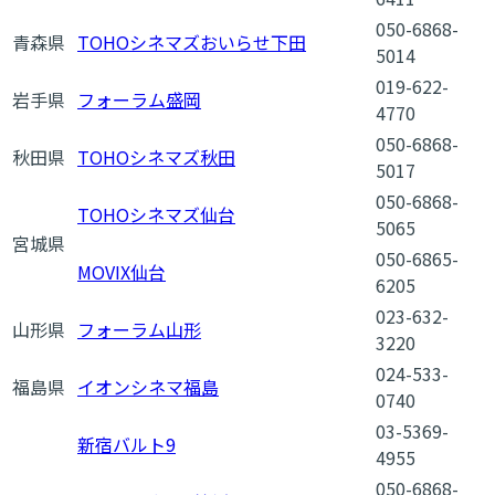
050-6868-
青森県
TOHOシネマズおいらせ下田
5014
019-622-
岩手県
フォーラム盛岡
4770
050-6868-
秋田県
TOHOシネマズ秋田
5017
050-6868-
TOHOシネマズ仙台
5065
宮城県
050-6865-
MOVIX仙台
6205
023-632-
山形県
フォーラム山形
3220
024-533-
福島県
イオンシネマ福島
0740
03-5369-
新宿バルト9
4955
050-6868-