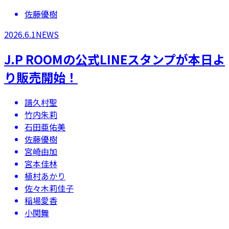
佐藤優樹
2026.6.1
NEWS
​​J.P ROOMの公式LINEスタンプが本日よ
り販売開始！
譜久村聖
竹内朱莉
石田亜佑美
佐藤優樹
宮崎由加
宮本佳林
植村あかり
佐々木莉佳子
稲場愛香
小関舞