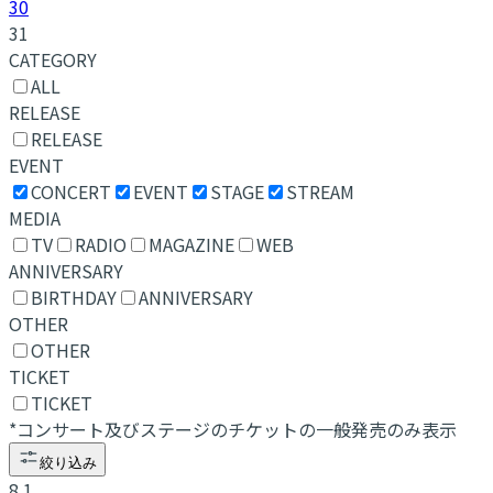
30
31
CATEGORY
ALL
RELEASE
RELEASE
EVENT
CONCERT
EVENT
STAGE
STREAM
MEDIA
TV
RADIO
MAGAZINE
WEB
ANNIVERSARY
BIRTHDAY
ANNIVERSARY
OTHER
OTHER
TICKET
TICKET
*コンサート及びステージのチケットの一般発売のみ表示
絞り込み
8.1