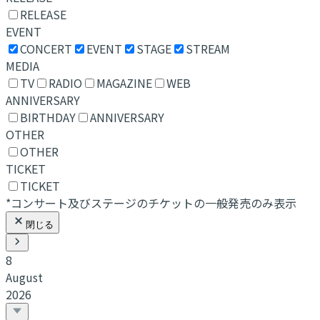
RELEASE
EVENT
CONCERT
EVENT
STAGE
STREAM
MEDIA
TV
RADIO
MAGAZINE
WEB
ANNIVERSARY
BIRTHDAY
ANNIVERSARY
OTHER
OTHER
TICKET
TICKET
*コンサート及びステージのチケットの一般発売のみ表示
閉じる
8
August
2026