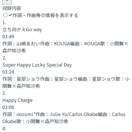
収録内容
作詞・作曲等の情報を表示する
1
.
立ち向かえGo way
03:49
作詞：
山崎あおい
作曲：
KOUGA
編曲：
KOUGA
歌：
小関舞×
森戸知沙希
2
.
Super Happy Lucky Special Day
03:24
作詞：
星部ショウ
作曲：
星部ショウ
編曲：
星部ショウ
歌：
小
関舞×森戸知沙希
3
.
Happy Charge
03:06
作詞：
nozomi*
作曲：
Julie Yu/Carlos Okabe
編曲：
Carlos
Okabe
歌：
小関舞×森戸知沙希
4
.