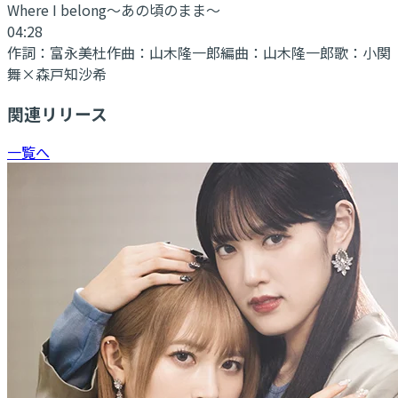
Where I belong～あの頃のまま～
04:28
作詞：
富永美杜
作曲：
山木隆一郎
編曲：
山木隆一郎
歌：
小関
舞×森戸知沙希
関連リリース
一覧へ