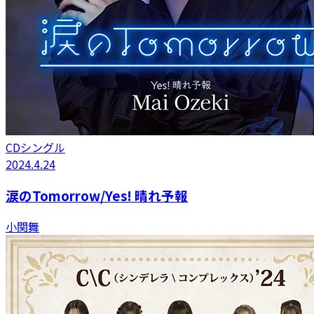
CDシングル
2024.4.24
涙のTomorrow/Yes! 晴れ予報
小関舞