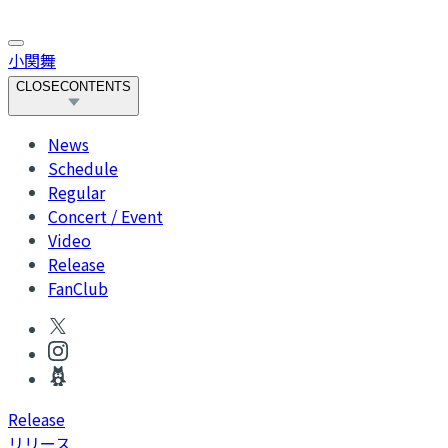
小関舞
CLOSE
CONTENTS
News
Schedule
Regular
Concert / Event
Video
Release
FanClub
R
elease
リリース