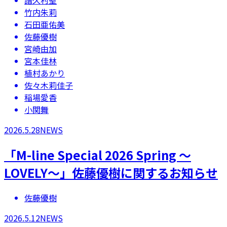
譜久村聖
竹内朱莉
石田亜佑美
佐藤優樹
宮崎由加
宮本佳林
植村あかり
佐々木莉佳子
稲場愛香
小関舞
2026.5.28
NEWS
​「M-line Special 2026 Spring ～
LOVELY～」佐藤優樹に関するお知らせ
佐藤優樹
2026.5.12
NEWS