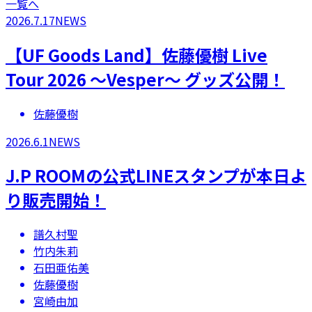
一覧へ
2026.7.17
NEWS
【UF Goods Land】佐藤優樹 Live
Tour 2026 ～Vesper～ グッズ公開！
佐藤優樹
2026.6.1
NEWS
​​J.P ROOMの公式LINEスタンプが本日よ
り販売開始！
譜久村聖
竹内朱莉
石田亜佑美
佐藤優樹
宮崎由加