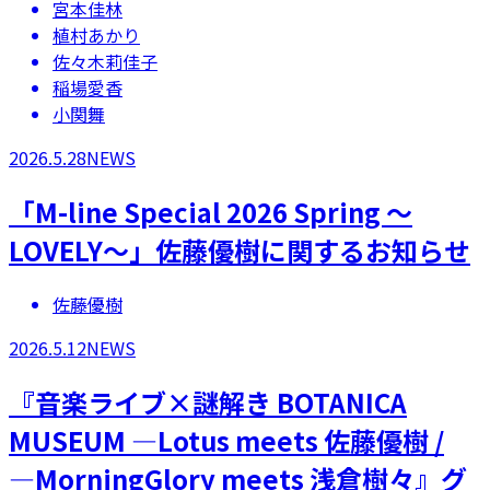
宮本佳林
植村あかり
佐々木莉佳子
稲場愛香
小関舞
2026.5.28
NEWS
​「M-line Special 2026 Spring ～
LOVELY～」佐藤優樹に関するお知らせ
佐藤優樹
2026.5.12
NEWS
『音楽ライブ×謎解き BOTANICA
MUSEUM ―Lotus meets 佐藤優樹 /
―MorningGlory meets 浅倉樹々』グ